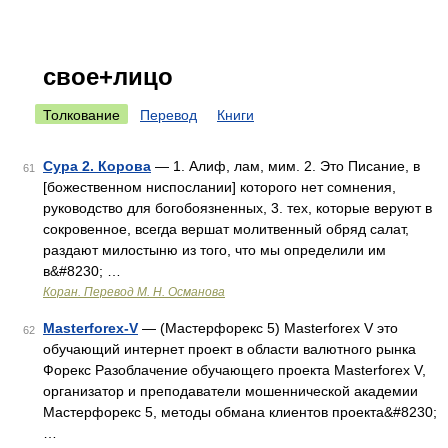
свое+лицо
Толкование
Перевод
Книги
Сура 2. Корова
— 1. Алиф, лам, мим. 2. Это Писание, в
61
[божественном ниспослании] которого нет сомнения,
руководство для богобоязненных, 3. тех, которые веруют в
сокровенное, всегда вершат молитвенный обряд салат,
раздают милостыню из того, что мы определили им
в&#8230; …
Коран. Перевод М. Н. Османова
Masterforex-V
— (Мастерфорекс 5) Masterforex V это
62
обучающий интернет проект в области валютного рынка
Форекс Разоблачение обучающего проекта Masterforex V,
организатор и преподаватели мошеннической академии
Мастерфорекс 5, методы обмана клиентов проекта&#8230;
…