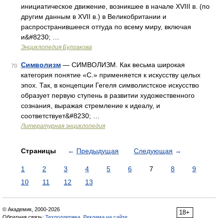
инициатическое движение, возникшее в начале XVIII в. (по
другим данным в XVII в.) в Великобритании и
распространившееся оттуда по всему миру, включая
и&#8230; …
Энциклопедия Булгакова
Символизм
— СИМВОЛИЗМ. Как весьма широкая
70
категория понятие «С.» применяется к искусству целых
эпох. Так, в концепции Гегеля символистское искусство
образует первую ступень в развитии художественного
сознания, выражая стремление к идеалу, и
соответствует&#8230; …
Литературная энциклопедия
Страницы
←
Предыдущая
Следующая
→
1
2
3
4
5
6
7
8
9
10
11
12
13
© Академик, 2000-2026
18+
Обратная связь:
Техподдержка
,
Реклама на сайте