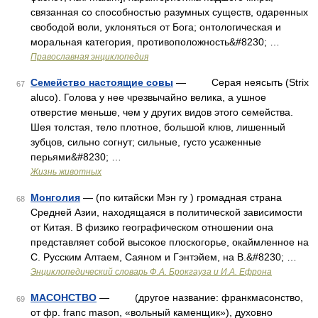
связанная со способностью разумных существ, одаренных
свободой воли, уклоняться от Бога; онтологическая и
моральная категория, противоположность&#8230; …
Православная энциклопедия
Семейство настоящие совы
— Серая неясыть (Strix
67
aluco). Голова у нее чрезвычайно велика, а ушное
отверстие меньше, чем у других видов этого семейства.
Шея толстая, тело плотное, большой клюв, лишенный
зубцов, сильно согнут; сильные, густо усаженные
перьями&#8230; …
Жизнь животных
Монголия
— (по китайски Мэн гу ) громадная страна
68
Средней Азии, находящаяся в политической зависимости
от Китая. В физико географическом отношении она
представляет собой высокое плоскогорье, окаймленное на
С. Русским Алтаем, Саяном и Гэнтэйем, на В.&#8230; …
Энциклопедический словарь Ф.А. Брокгауза и И.А. Ефрона
МАСОНСТВО
— (другое название: франкмасонство,
69
от фр. franc mason, «вольный каменщик»), духовно