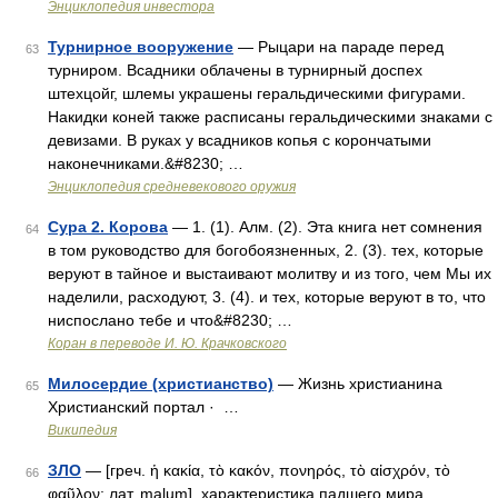
Энциклопедия инвестора
Турнирное вооружение
— Рыцари на параде перед
63
турниром. Всадники облачены в турнирный доспех
штехцойг, шлемы украшены геральдическими фигурами.
Накидки коней также расписаны геральдическими знаками с
девизами. В руках у всадников копья с корончатыми
наконечниками.&#8230; …
Энциклопедия средневекового оружия
Сура 2. Корова
— 1. (1). Алм. (2). Эта книга нет сомнения
64
в том руководство для богобоязненных, 2. (3). тех, которые
веруют в тайное и выстаивают молитву и из того, чем Мы их
наделили, расходуют, 3. (4). и тех, которые веруют в то, что
ниспослано тебе и что&#8230; …
Коран в переводе И. Ю. Крачковского
Милосердие (христианство)
— Жизнь христианина
65
Христианский портал · ‎ …
Википедия
ЗЛО
— [греч. ἡ κακία, τὸ κακόν, πονηρός, τὸ αἰσχρόν, τὸ
66
φαῦλον; лат. malum], характеристика падшего мира,